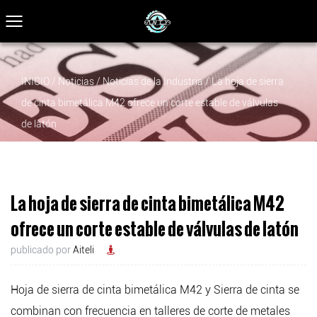
INICIO
/
Noticias
/
Noticias de la Industria
/
La hoja de sierra
de cinta bimetálica M42 ofrece un corte estable de válvulas
de latón
La hoja de sierra de cinta bimetálica M42
ofrece un corte estable de válvulas de latón
publicado por
Aiteli
Hoja de sierra de cinta bimetálica M42
y
Sierra de cinta
se
combinan con frecuencia en talleres de corte de metales