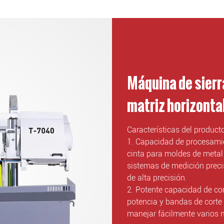
Máquina de sierr
matriz horizontal
Características del producto
1. Capacidad de procesamie
cinta para moldes de meta
sistemas de medición preci
de alta precisión.
2. Potente capacidad de cor
potencia y bandas de corte 
manejar fácilmente varios m