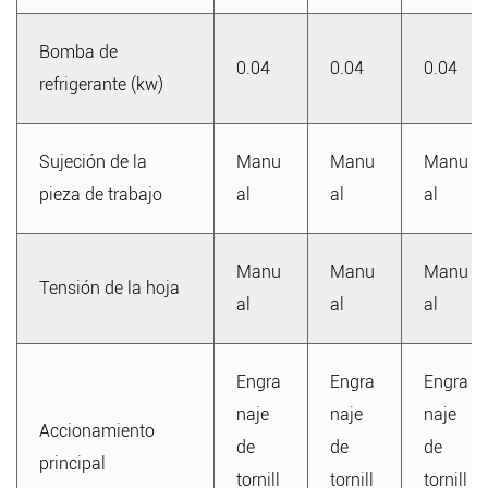
Bomba de
0.04
0.04
0.04
refrigerante (kw)
Sujeción de la
Manu
Manu
Manu
pieza de trabajo
al
al
al
Manu
Manu
Manu
Tensión de la hoja
al
al
al
Engra
Engra
Engra
naje
naje
naje
Accionamiento
de
de
de
principal
tornill
tornill
tornill