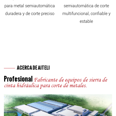
 metal semiautomática
semiautomática de corte
semia
dera y de corte preciso
multifuncional, confiable y
de alt
estable
ACERCA DE AITELI
Profesional
Fabricante de equipos de sierra de
cinta hidráulica para corte de metales.