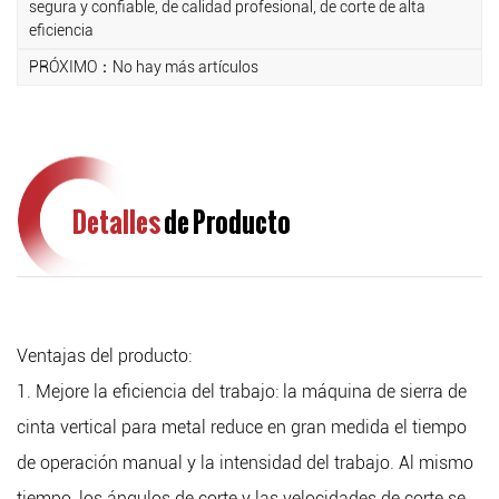
segura y confiable, de calidad profesional, de corte de alta
la máquina.
eficiencia
4. Fácil de operar: Este producto adopta un diseño
PRÓXIMO：No hay más artículos
humanizado, con una operación simple y conveniente. Está
equipado con velocidad de corte ajustable, lo que permite a
los usuarios ajustarla según sus necesidades.
Detalles
de Producto
Ventajas del producto:
1. Mejore la eficiencia del trabajo: la máquina de sierra de
cinta vertical para metal reduce en gran medida el tiempo
de operación manual y la intensidad del trabajo. Al mismo
tiempo, los ángulos de corte y las velocidades de corte se