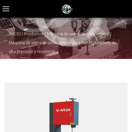
INICIO
/
Productos
/
Máquina de sierra de cinta vertical
/
Máquina de sierra de cinta vertical para metal, duradera, de
alta precisión y resistente