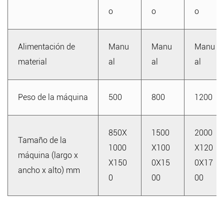
o
o
o
Alimentación de
Manu
Manu
Manu
material
al
al
al
Peso de la máquina
500
800
1200
850X
1500
2000
Tamaño de la
1000
X100
X120
máquina (largo x
X150
0X15
0X17
ancho x alto) mm
0
00
00