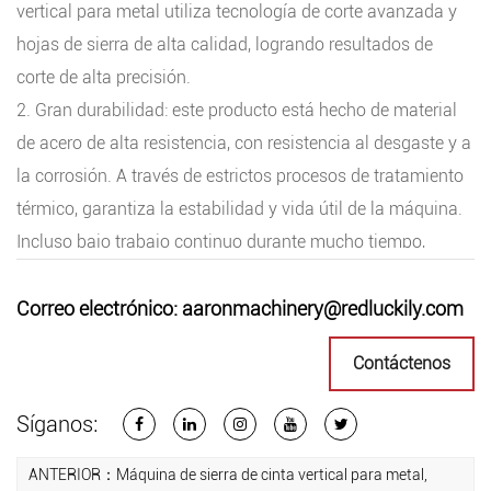
vertical para metal utiliza tecnología de corte avanzada y
hojas de sierra de alta calidad, logrando resultados de
corte de alta precisión.
2. Gran durabilidad: este producto está hecho de material
de acero de alta resistencia, con resistencia al desgaste y a
la corrosión. A través de estrictos procesos de tratamiento
térmico, garantiza la estabilidad y vida útil de la máquina.
Incluso bajo trabajo continuo durante mucho tiempo,
puede mantener un rendimiento estable.
3. Diseño resistente: La máquina de sierra de cinta vertical
Correo electrónico:
aaronmachinery@redluckily.com
para metal adopta un diseño resistente, capaz de soportar
Contáctenos
grandes presiones y cargas de trabajo. Ya sean materiales
metálicos grandes o piezas de trabajo pesadas, puede
Síganos:
manipularlos fácilmente. Al mismo tiempo, el diseño
resistente también garantiza la estabilidad y seguridad de
ANTERIOR：Máquina de sierra de cinta vertical para metal,