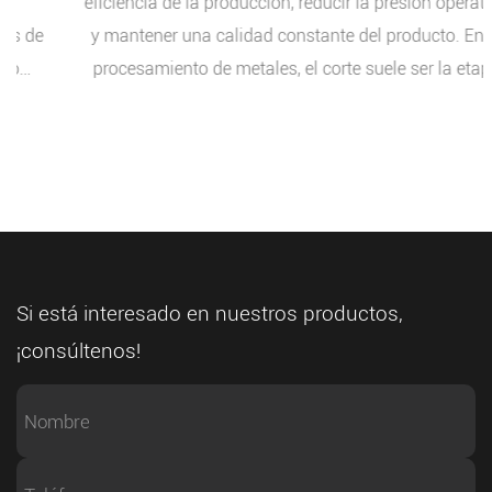
eficiencia de la producción, reducir la presión operativa
y mantener una calidad constante del producto. En el
procesamiento de metales, el corte suele ser la etapa
que influye en todo el flujo de trabajo de fabricación.
Cualquier retraso, corte inexacto o pérdida innecesaria
de material puede afectar los procesos posteriores de
mecanizado y ensamblaje. Por esta razón, cada vez
más fábricas están adoptando una Sierra de cinta de
metal totalmente automática CNC como parte de su
estrategia de mejora de la producción. Como fabricante
Si está interesado en nuestros productos,
experimentado de equipos de aserrado, ayudamos a
¡consúltenos!
clientes globales a desarrollar soluciones de corte
confiables que respalden el procesamiento de metales
de alta eficiencia y al mismo tiempo cumplan con los
diferentes requisitos de las aplicaciones. La eficiencia