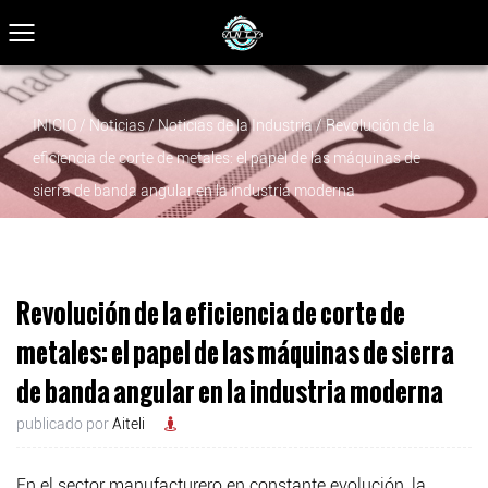
INICIO
/
Noticias
/
Noticias de la Industria
/
Revolución de la
eficiencia de corte de metales: el papel de las máquinas de
sierra de banda angular en la industria moderna
Revolución de la eficiencia de corte de
metales: el papel de las máquinas de sierra
de banda angular en la industria moderna
publicado por
Aiteli
En el sector manufacturero en constante evolución, la