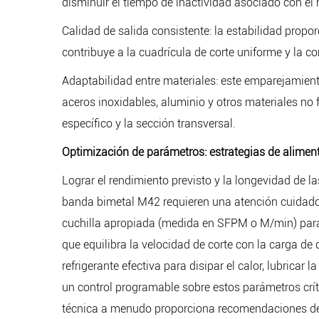
disminuir el tiempo de inactividad asociado con el 
Calidad de salida consistente: la estabilidad propo
contribuye a la cuadrícula de corte uniforme y la c
Adaptabilidad entre materiales: este emparejamien
aceros inoxidables, aluminio y otros materiales no f
específico y la sección transversal.
Optimización de parámetros: estrategias de aliment
Lograr el rendimiento previsto y la longevidad de 
banda bimetal M42 requieren una atención cuidadosa
cuchilla apropiada (medida en SFPM o M/min) para
que equilibra la velocidad de corte con la carga de
refrigerante efectiva para disipar el calor, lubric
un control programable sobre estos parámetros crít
técnica a menudo proporciona recomendaciones de 