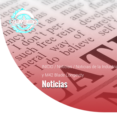
INICIO
/
Noticias
/
Noticias de la Industri
y M42 Blade Longevity
Noticias