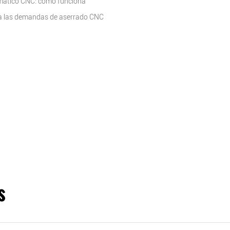
mático CNC: cómo funciona
ara las demandas de aserrado CNC
s