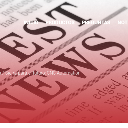
INICIO
PRODUCTOS
PREGUNTAS
NOT
a
/
Sierra para el futuro: CNC Automation