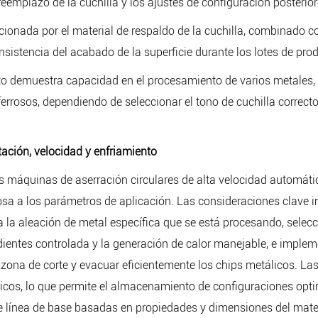
reemplazo de la cuchilla y los ajustes de configuración posterior
rcionada por el material de respaldo de la cuchilla, combinado c
onsistencia del acabado de la superficie durante los lotes de pro
to demuestra capacidad en el procesamiento de varios metales, 
errosos, dependiendo de seleccionar el tono de cuchilla correcto 
ación, velocidad y enfriamiento
las máquinas de aserración circulares de alta velocidad automát
 a los parámetros de aplicación. Las consideraciones clave imp
 la aleación de metal específica que se está procesando, sele
 dientes controlada y la generación de calor manejable, e imple
ar la zona de corte y evacuar eficientemente los chips metálicos
icos, lo que permite el almacenamiento de configuraciones opti
línea de base basadas en propiedades y dimensiones del mater